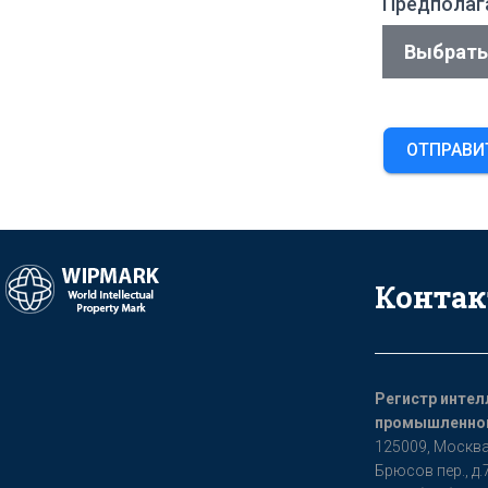
Предполаг
Выбрать
ОТПРАВИ
Конта
Регистр интел
промышленной
125009, Мoсква
Бpюсoв пер., д.