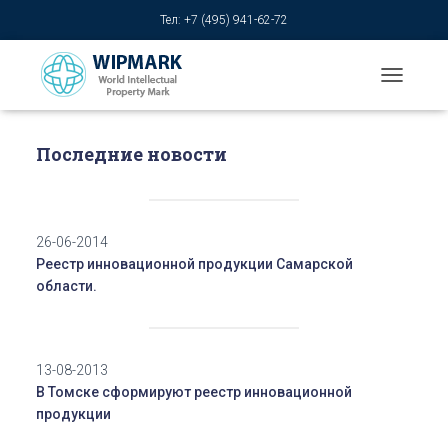
Тел: +7 (495) 941-62-72
T
O
G
G
Последние новости
L
E
N
A
26-06-2014
V
I
Реестр инновационной продукции Самарской
G
области.
A
T
I
O
13-08-2013
N
В Томске сформируют реестр инновационной
продукции