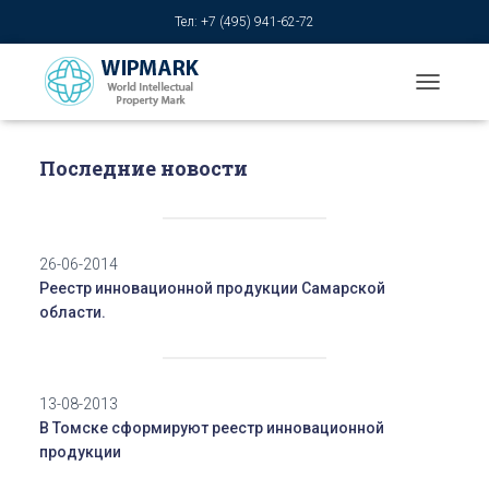
Тел: +7 (495) 941-62-72
T
O
G
G
Последние новости
L
E
N
A
26-06-2014
V
I
Реестр инновационной продукции Самарской
G
области.
A
T
I
O
13-08-2013
N
В Томске сформируют реестр инновационной
продукции