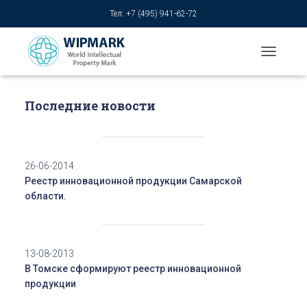
Тел: +7 (495) 941-62-72
T
O
G
G
Последние новости
L
E
N
A
26-06-2014
V
I
Реестр инновационной продукции Самарской
G
области.
A
T
I
O
13-08-2013
N
В Томске сформируют реестр инновационной
продукции