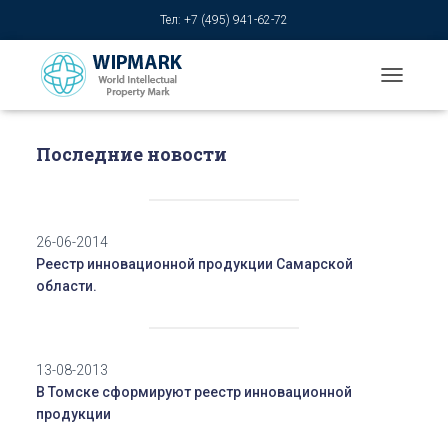
Тел: +7 (495) 941-62-72
T
O
G
G
Последние новости
L
E
N
A
26-06-2014
V
I
Реестр инновационной продукции Самарской
G
области.
A
T
I
O
13-08-2013
N
В Томске сформируют реестр инновационной
продукции