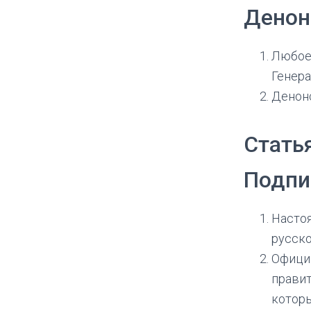
Денон
Любое
Генера
Денонс
Стать
Подпи
Настоя
русско
Офици
правит
котор