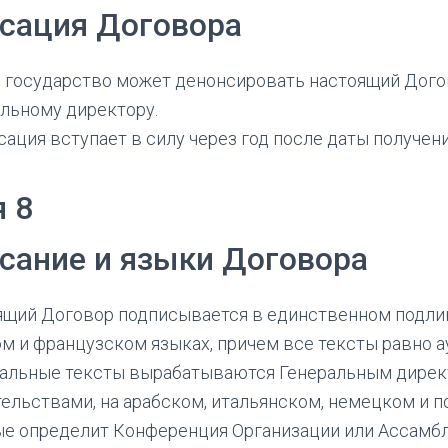
сация Договора
 государство может денонсировать настоящий Дого
льному директору.
ация вступает в силу через год после даты получе
я 8
сание и языки Договора
щий Договор подписывается в единственном подлин
м и французском языках, причем все тексты равно а
альные тексты вырабатываются Генеральным директ
ельствами, на арабском, итальянском, немецком и по
ые определит Конференция Организации или Ассамбл