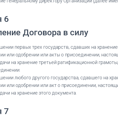
ие Генеральному директору Организации (далее име
я 6
ление Договора в силу
шении первых трех государств, сдавших на хранени
ии или одобрении или акты о присоединении, настоя
дачи на хранение третьей ратификационной грамоты,
единении.
шении любого другого государства, сдавшего на хр
ии или одобрении или акт о присоединении, настоящ
дачи на хранение этого документа.
я 7