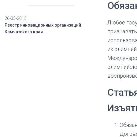
Обяза
26-03-2013
Любое госу
Реестр инновационных организаций
признавать
Камчатского края
использова
их олимпий
Международ
олимпийско
воспроизво
Стать
Изъят
Обязан
Догово