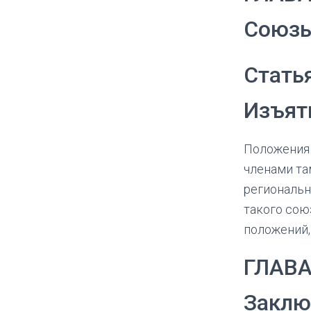
Союзы
Стать
Изъяти
Положения 
членами та
региональн
такого сою
положений,
ГЛАВА 
Заклю