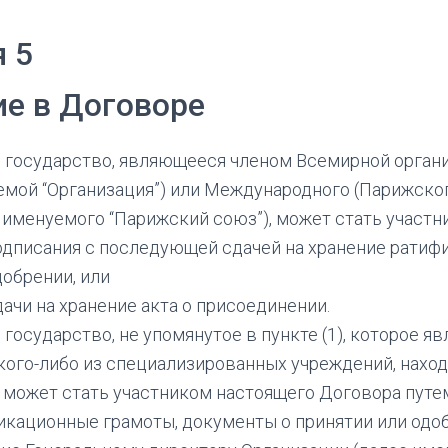
я 5
ие в Договоре
государство, являющееся членом Всемирной органи
мой “Организация”) или Международного (Парижско
 именуемого “Парижский союз”), может стать участн
одписания с последующей сдачей на хранение ратиф
добрении, или
дачи на хранение акта о присоединении.
государство, не упомянутое в пункте (1), которое 
кого-либо из специализированных учреждений, нахо
 может стать участником настоящего Договора путем
кационные грамоты, документы о принятии или одоб