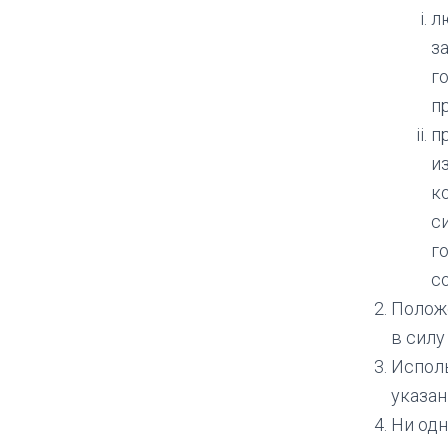
л
з
г
п
п
и
к
с
г
с
Положе
в силу
Исполь
указан
Ни одн