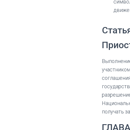
символ
движен
Стать
Приос
Выполнение
участником
соглашени
государств
разрешение
Национальн
получать з
ГЛАВА 