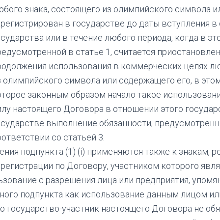
юбого знака, состоящего из олимпийского символа и
арегистрирован в государстве до даты вступления в
осударства или в течение любого периода, когда в э
редусмотренной в статье 1, считается приостановлен
родолжения использования в коммерческих целях люб
з олимпийского символа или содержащего его, в эт
оторое законным образом начало такое использовани
илу настоящего Договора в отношении этого государс
осударстве выполнение обязанности, предусмотренно
оответствии со статьей 3.
ния подпункта (1) (i) применяются также к знакам, 
 регистрации по Договору, участником которого явля
зование с разрешения лица или предприятия, упомянут
ного подпункта как использование данным лицом ил
о государство-участник настоящего Договора не об