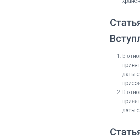
хранен
Стать
Вступ
В отно
принят
даты с
присо
В отно
принят
даты с
Стать