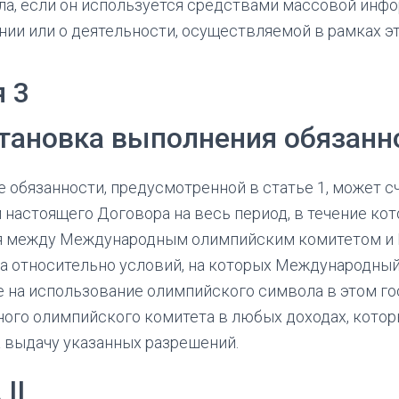
а, если он используется средствами массовой инф
ии или о деятельности, осуществляемой в рамках э
я 3
тановка выполнения обязанн
 обязанности, предусмотренной в статье 1, может 
 настоящего Договора на весь период, в течение ко
я между Международным олимпийским комитетом и 
а относительно условий, на которых Международны
 на использование олимпийского символа в этом го
ого олимпийского комитета в любых доходах, кото
а выдачу указанных разрешений.
II