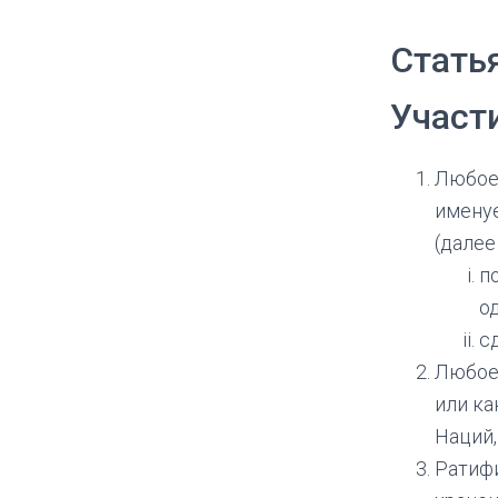
Стать
Участ
Любое 
именуе
(далее
п
о
с
Любое 
или ка
Наций,
Ратифи