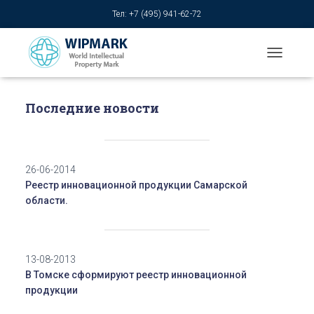
Тел: +7 (495) 941-62-72
T
O
G
G
Последние новости
L
E
N
A
26-06-2014
V
I
Реестр инновационной продукции Самарской
G
области.
A
T
I
O
13-08-2013
N
В Томске сформируют реестр инновационной
продукции