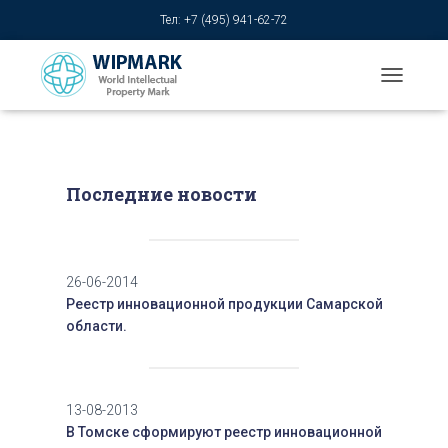
Тел: +7 (495) 941-62-72
T
O
G
G
L
E
Последние новости
N
A
V
I
G
26-06-2014
A
Реестр инновационной продукции Самарской
T
области.
I
O
N
13-08-2013
В Томске сформируют реестр инновационной