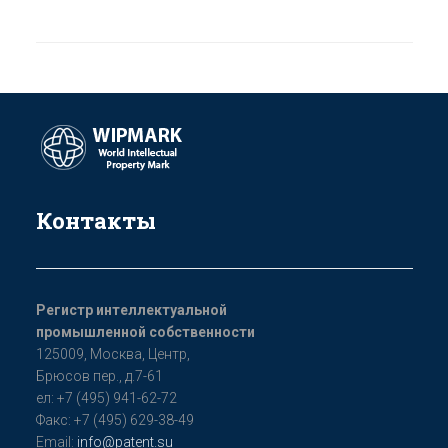
Контакты
Регистр интеллектуальной
промышленной собственности
125009, Мoсква, Цeнтр,
Бpюсoв пер., д.7-61
ел: +7 (495) 941-62-72
Факс: +7 (495) 629-38-49
Email:
info@patent.su