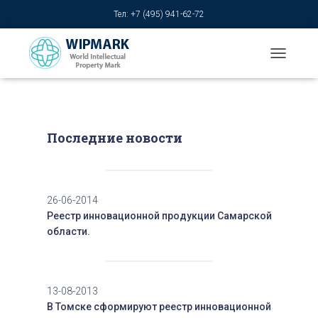
Тел: +7 (495) 941-62-72
T
O
G
G
L
E
Последние новости
N
A
V
I
G
26-06-2014
A
Реестр инновационной продукции Самарской
T
области.
I
O
N
13-08-2013
В Томске сформируют реестр инновационной