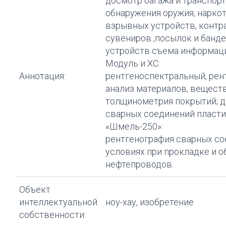
досмотр багажа и транспор
обнаружения оружия, нарко
взрывных устройств, контр
сувениров ,посылок и банде
устройств съема информаци
Модуль и ХС:
Аннотация:
рентгеноспектральный, рен
анализ материалов, веществ
толщинометрия покрытий; 
сварных соединений пласти
«Шмель-250»:
рентгенография сварных со
условиях при прокладке и 
нефтепроводов.
Объект
интеллектуальной
ноу-хау, изобретение
собственности: