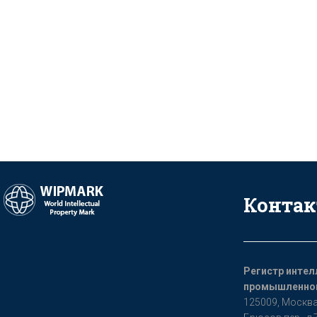
Конта
Регистр интел
промышленной
125009, Мoсква