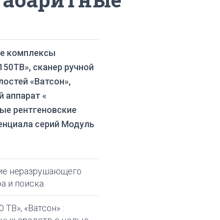
ие комплексы
50ТВ», сканер ручной
лостей «Ватсон»,
 аппарат «
ые рентгеновские
енциала серий Модуль
ие неразрушающего
а и поиска
ТВ», «Ватсон» :