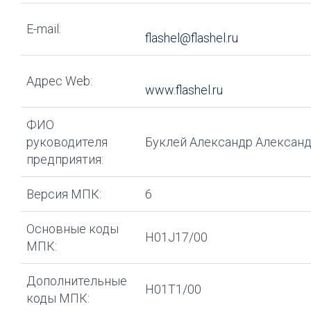
E-mail:
flashel@flashel.ru
Адрес Web:
www.flashel.ru
ФИО
руководителя
Буклей Александр Алексан
предприятия:
Версия МПК:
6
Основные коды
H01J17/00
МПК:
Дополнительные
H01T1/00
коды МПК: