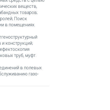
тных средств с целью
тических веществ,
абандных товаров;
ролей; Поиск
и в помещениях.
тгеноструктурный
 и конструкций;
дефектоскопия
ковых труб, муфт.
единений в полевых
обслуживанию газо-