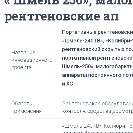
рентгеновские ап
Портативные рентгеновск
«Шмель-240ТВ», «Колибри-1
рентгеновский скрытых по
Название
портативный рентгеновский
инновационного
Шмель-250», малогабаритн
проекта:
аппараты постоянного пот
и ХС
Область
Рентгеновское оборудован
применения:
контроля; средства досмотр
«Шмель-240ТВ», Колибри-150 