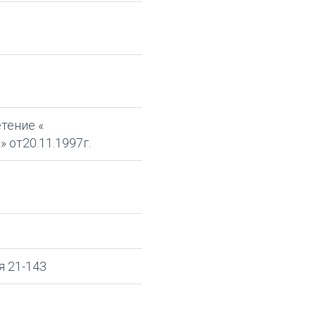
тение «
 от20.11.1997г.
я 21-143